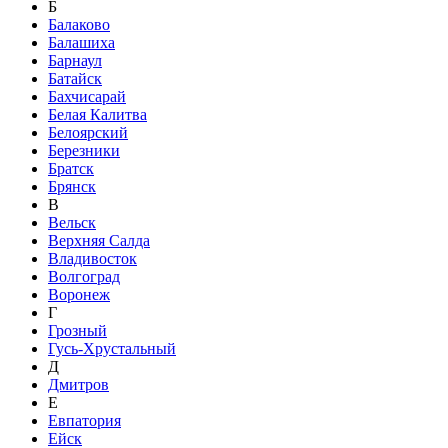
Б
Балаково
Балашиха
Барнаул
Батайск
Бахчисарай
Белая Калитва
Белоярский
Березники
Братск
Брянск
В
Вельск
Верхняя Салда
Владивосток
Волгоград
Воронеж
Г
Грозный
Гусь-Хрустальный
Д
Дмитров
Е
Евпатория
Ейск