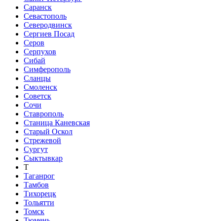
Саранск
Севастополь
Северодвинск
Сергиев Посад
Серов
Серпухов
Сибай
Симферополь
Сланцы
Смоленск
Советск
Сочи
Ставрополь
Станица Каневская
Старый Оскол
Стрежевой
Сургут
Сыктывкар
Т
Таганрог
Тамбов
Тихорецк
Тольятти
Томск
Тюмень