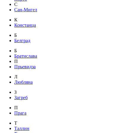
С
Сан-Мигел
К
Констанца
Б
Белград
Б
Братислава
П
Прьевидза
Л
Любляна
З
Загреб
П
Прага
Т
Таллин