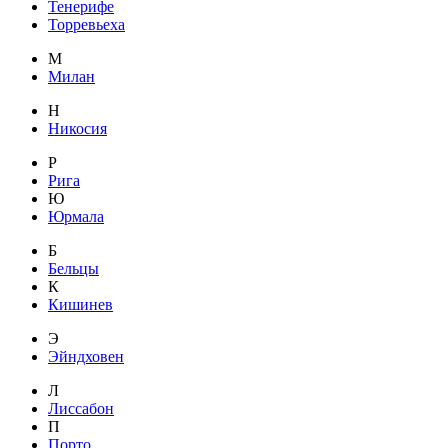
Тенерифе
Торревьеха
М
Милан
Н
Никосия
Р
Рига
Ю
Юрмала
Б
Бельцы
К
Кишинев
Э
Эйндховен
Л
Лиссабон
П
Порто