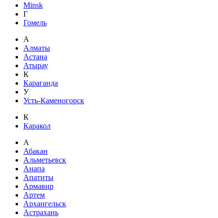
Minsk
Г
Гомель
А
Алматы
Астана
Атырау
К
Караганда
У
Усть-Каменогорск
К
Каракол
А
Абакан
Альметьевск
Анапа
Апатиты
Армавир
Артем
Архангельск
Астрахань