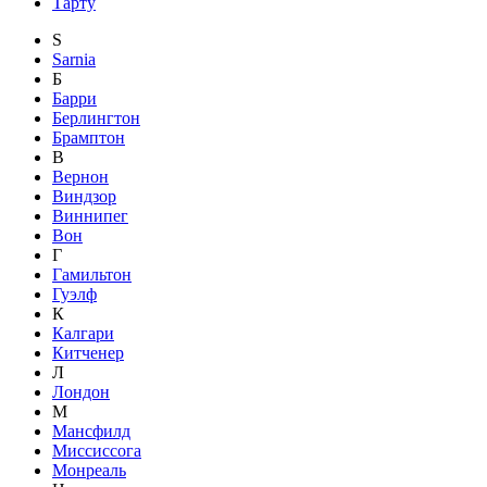
Тарту
S
Sarnia
Б
Барри
Берлингтон
Брамптон
В
Вернон
Виндзор
Виннипег
Вон
Г
Гамильтон
Гуэлф
К
Калгари
Китченер
Л
Лондон
М
Мансфилд
Миссиссога
Монреаль