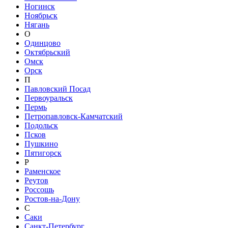
Ногинск
Ноябрьск
Нягань
О
Одинцово
Октябрьский
Омск
Орск
П
Павловский Посад
Первоуральск
Пермь
Петропавловск-Камчатский
Подольск
Псков
Пушкино
Пятигорск
Р
Раменское
Реутов
Россошь
Ростов-на-Дону
С
Саки
Санкт-Петербург