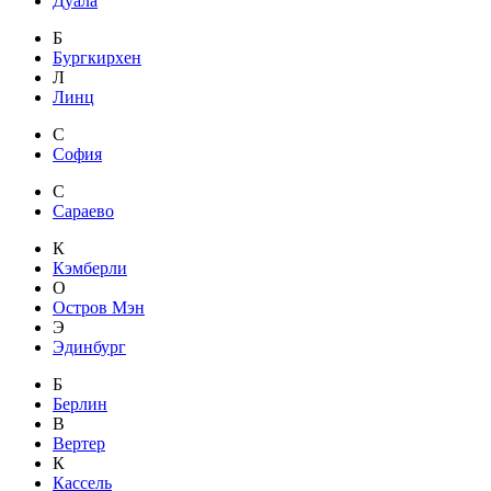
Дуала
Б
Бургкирхен
Л
Линц
С
София
С
Сараево
К
Кэмберли
О
Остров Мэн
Э
Эдинбург
Б
Берлин
В
Вертер
К
Кассель