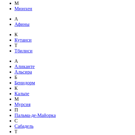
М
Мюнхен
А
Афины
К
Кутаиси
Т
Тбилиси
А
Аликанте
Альсира
Б
Бенидорм
К
Кальпе
М
Мурсия
П
Пальма-де-Майорка
С
Сабадель
Т