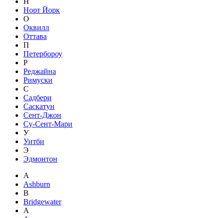
Н
Норт Йорк
О
Оквилл
Оттава
П
Петербороу
Р
Реджайна
Римуски
С
Садбери
Саскатун
Сент-Джон
Су-Сент-Мари
У
Уитби
Э
Эдмонтон
A
Ashburn
B
Bridgewater
А