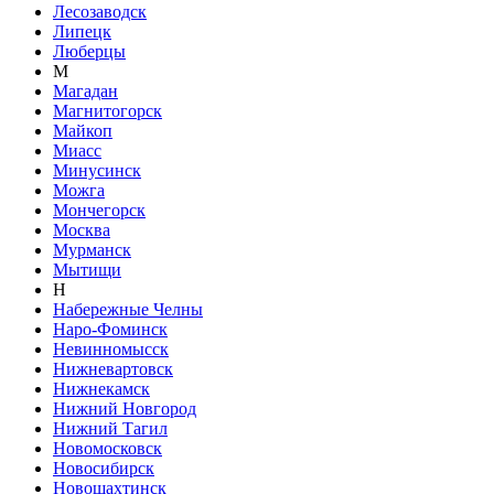
Лесозаводск
Липецк
Люберцы
М
Магадан
Магнитогорск
Майкоп
Миасс
Минусинск
Можга
Мончегорск
Москва
Мурманск
Мытищи
Н
Набережные Челны
Наро-Фоминск
Невинномысск
Нижневартовск
Нижнекамск
Нижний Новгород
Нижний Тагил
Новомосковск
Новосибирск
Новошахтинск