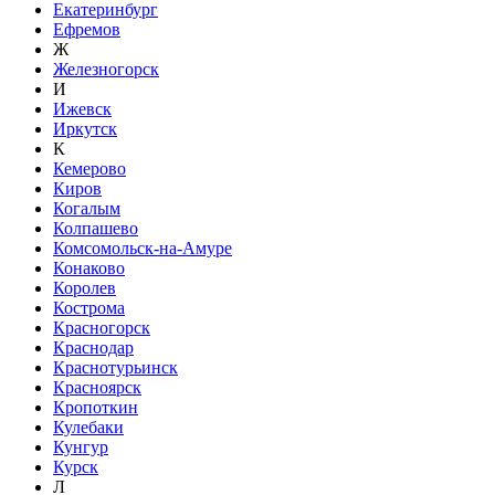
Екатеринбург
Ефремов
Ж
Железногорск
И
Ижевск
Иркутск
К
Кемерово
Киров
Когалым
Колпашево
Комсомольск-на-Амуре
Конаково
Королев
Кострома
Красногорск
Краснодар
Краснотурьинск
Красноярск
Кропоткин
Кулебаки
Кунгур
Курск
Л