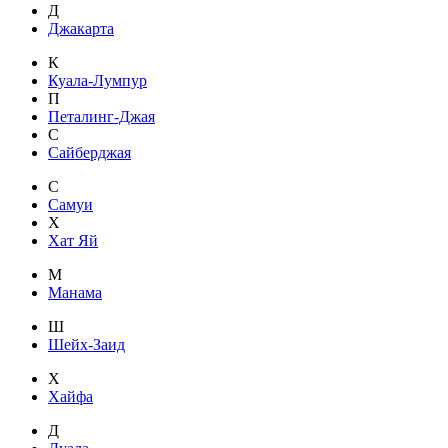
Д
Джакарта
К
Куала-Лумпур
П
Петалинг-Джая
С
Сайберджая
С
Самуи
Х
Хат Яй
М
Манама
Ш
Шейх-Заид
Х
Хайфа
Д